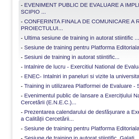
-
EVENIMENT PUBLIC DE EVALUARE A IMP
SCIPIO ...
-
CONFERINTA FINALA DE COMUNICARE A 
PROIECTULUI...
-
Ultima sesiune de training in autorat stiintific ..
-
Sesiune de training pentru Platforma Editoria
-
Sesiuni de training in autorat stiintific...
-
Intalnire de lucru - Exercitiul National de Evalu
-
ENEC- Intalniri in paneluri si vizite la universitat
-
Training in utilizarea Platformei de Evaluare -
-
Evenimentul public de lansare a Exercițiului N
Cercetării (E.N.E.C.)...
-
Prezentarea calendarului de desfășurare a Exe
a Calității Cercetării...
-
Sesiune de training pentru Platforma Editoriala
-
Sesiune de training in autorat stiintific, Galati...