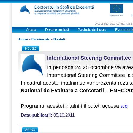
Acest site este cofinantat
Acasa
Despre proiect
Pachete de Lucru
Eveniment
Acasa
»
Evenimente
»
Noutati
Noutati
International Steering Committee
In perioada 24-25 octombrie va avea 
International Steering Committee la
In cadrul acestei intalniri se vor prezenta rezult
National de Evaluare a Cercetarii
–
ENEC 20
Programul acestei intalniri il puteti accesa
aici
Data publicarii:
05.10.2011
Arhiva