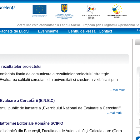
Acest site este cofinantat din Fondul Social European prin Programul Operational 
Pachete de Lucru
Evenimente
Centru de Presa
Contact
rezultatelor proiectului
nferinta finala de comunicare a rezultatelor proiectului strategic
aluarea calitatii cercetarii din universitati si cresterea vizibilitatii prin
...mai mult
 Evaluare a Cercetării (E.N.E.C)
ntul public de lansare a „Exercitiului National de Evaluare a Cercetarii”.
...mai mult
Platformei Editoriale Române SCIPIO
olitehnică din Bucureşti, Facultatea de Automatică şi Calculatoare (Corp