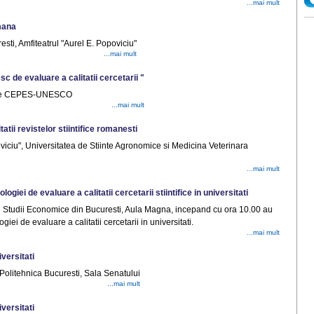
...mai mult
mana
i, Amfiteatrul "Aurel E. Popoviciu"
...mai mult
 de evaluare a calitatii cercetarii "
inte CEPES-UNESCO
...mai mult
tii revistelor stiintifice romanesti
iciu", Universitatea de Stiinte Agronomice si Medicina Veterinara
...mai mult
giei de evaluare a calitatii cercetarii stiintifice in universitati
 Studii Economice din Bucuresti, Aula Magna, incepand cu ora 10.00 au
ei de evaluare a calitatii cercetarii in universitati.
...mai mult
iversitati
Politehnica Bucuresti, Sala Senatului
...mai mult
iversitati