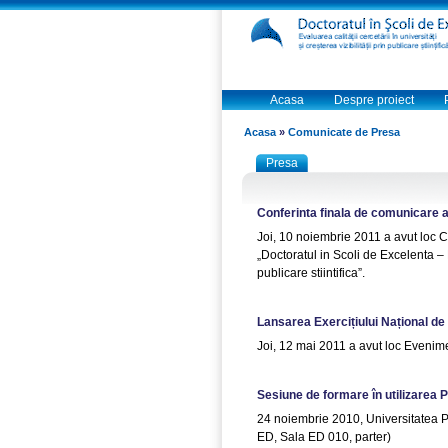
Acasa
Despre proiect
Acasa
»
Comunicate de Presa
Presa
Conferinta finala de comunicare a 
Joi, 10 noiembrie 2011 a avut loc Co
„Doctoratul in Scoli de Excelenta – Ev
publicare stiintifica”.
Lansarea Exercițiului Național de
Joi, 12 mai 2011 a avut loc Evenime
Sesiune de formare în utilizarea 
24 noiembrie 2010, Universitatea P
ED, Sala ED 010, parter)