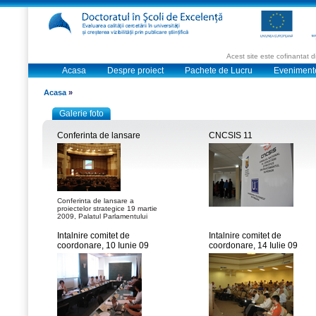
Acest site este cofinantat
Acasa
Despre proiect
Pachete de Lucru
Eveniment
Acasa
»
Galerie foto
Conferinta de lansare
CNCSIS 11
Conferinta de lansare a
proiectelor strategice 19 martie
2009, Palatul Parlamentului
Intalnire comitet de
Intalnire comitet de
coordonare, 10 Iunie 09
coordonare, 14 Iulie 09