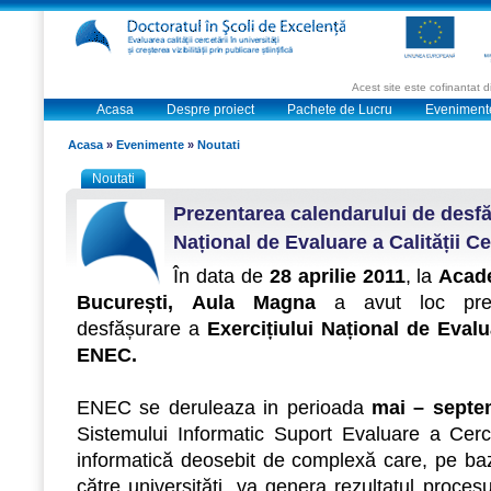
Acest site este cofinantat
Acasa
Despre proiect
Pachete de Lucru
Eveniment
Acasa
»
Evenimente
»
Noutati
Noutati
Prezentarea calendarului de desfă
Național de Evaluare a Calității Ce
În data de
28 aprilie 2011
, la
Acad
București,
Aula Magna
a avut loc prez
desfășurare a
Exercițiului Național de Evalua
ENEC.
ENEC se deruleaza in perioada
mai – septe
Sistemului Informatic Suport Evaluare a Cerc
informatică deosebit de complexă care, pe baz
către universități, va genera rezultatul proces