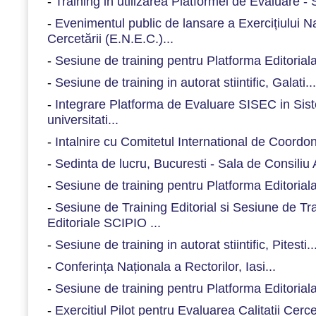
-
Training in utilizarea Platformei de Evaluare -
-
Evenimentul public de lansare a Exercițiului N
Cercetării (E.N.E.C.)...
-
Sesiune de training pentru Platforma Editoriala
-
Sesiune de training in autorat stiintific, Galati...
-
Integrare Platforma de Evaluare SISEC in Sist
universitati...
-
Intalnire cu Comitetul International de Coordon
-
Sedinta de lucru, Bucuresti - Sala de Consiliu
-
Sesiune de training pentru Platforma Editorial
-
Sesiune de Training Editorial si Sesiune de Trai
Editoriale SCIPIO ...
-
Sesiune de training in autorat stiintific, Pitesti..
-
Conferința Naționala a Rectorilor, Iasi...
-
Sesiune de training pentru Platforma Editorial
-
Exercitiul Pilot pentru Evaluarea Calitatii Cercet