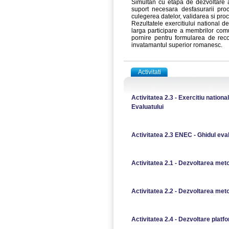
Simultan cu etapa de dezvoltare a
suport necesara desfasurarii proc
culegerea datelor, validarea si proc
Rezultatele exercitiului national d
larga participare a membrilor com
pornire pentru formularea de recom
invatamantul superior romanesc.
Activitati
Rezultate
Activitatea 2.3 - Exercitiu national
Evaluatului
Activitatea 2.3 ENEC - Ghidul eva
Activitatea 2.1 - Dezvoltarea metod
Activitatea 2.2 - Dezvoltarea meto
Activitatea 2.4 - Dezvoltare plat