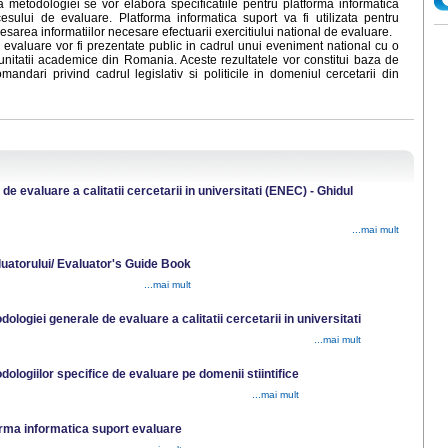
 metodologiei se vor elabora specificatiile pentru platforma informatica
esului de evaluare. Platforma informatica suport va fi utilizata pentru
esarea informatiilor necesare efectuarii exercitiului national de evaluare.
e evaluare vor fi prezentate public in cadrul unui eveniment national cu o
unitatii academice din Romania. Aceste rezultatele vor constitui baza de
andari privind cadrul legislativ si politicile in domeniul cercetarii din
 de evaluare a calitatii cercetarii in universitati (ENEC) - Ghidul
...mai mult
luatorului/ Evaluator's Guide Book
...mai mult
ologiei generale de evaluare a calitatii cercetarii in universitati
...mai mult
dologiilor specifice de evaluare pe domenii stiintifice
...mai mult
forma informatica suport evaluare