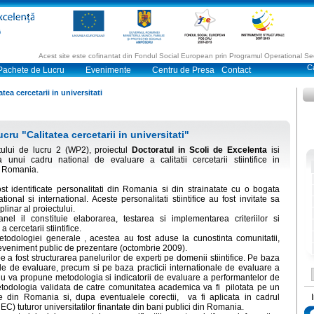
Acest site este cofinantat din Fondul Social European prin Programul Operational 
Pachete de Lucru
Evenimente
Centru de Presa
Contact
tea cercetarii in universitati
cru "Calitatea cercetarii in universitati"
tului de lucru 2 (WP2), proiectul
Doctoratul in Scoli de Excelenta
isi
unui cadru national de evaluare a calitatii cercetarii stiintifice in
in Romania.
st identificate personalitati din Romania si din strainatate cu o bogata
ional si international. Aceste personalitati stiintifice au fost invitate sa
plinar al proiectului.
anel il constituie elaborarea, testarea si implementarea criteriilor si
cercetarii stiintifice.
metodologiei generale , acestea au fost aduse la cunostinta comunitatii,
i eveniment public de prezentare (octombrie 2009).
e a fost structurarea panelurilor de experti pe domenii stiintifice. Pe baza
rale de evaluare, precum si pe baza practicii internationale de evaluare a
niu
va propune
metodologia si indicatorii de evaluare a performantelor de
etodologia validata de catre comunitatea academica va fi pilotata pe un
ve din Romania si, dupa eventualele corectii, va fi aplicata in cadrul
C) tuturor universitatilor finantate din bani publici din Romania.