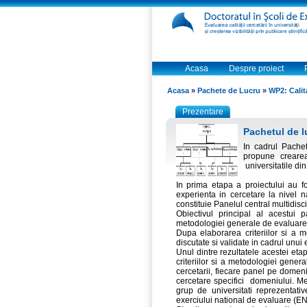
Acasa
Despre proiect
Acasa
»
Pachete de Lucru
»
WP2: Calita
Prezentare
Pachetul de lu
In cadrul Pache
propune crearea 
universitatile d
In prima etapa a proiectului au fo
experienta in cercetare la nivel nat
constituie Panelul central multidisci
Obiectivul principal al acestui p
metodologiei generale de evaluare a 
Dupa elaborarea criteriilor si a 
discutate si validate in cadrul unu
Unul dintre rezultatele acestei etap
criteriilor si a metodologiei gene
cercetarii, fiecare panel pe dome
cercetare specifici domeniului. M
grup de universitati reprezentati
exerciului national de evaluare (ENE