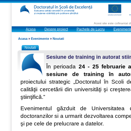
Acest site este cofinantat
Acasa
Despre proiect
Pachete de Lucru
Eveniment
Acasa
»
Evenimente
»
Noutati
Noutati
Sesiune de training in autorat stiint
În perioada
24 - 25 februarie a
sesiune de training în autora
proiectului strategic „Doctoratul în Scoli
calităţii cercetării din universităţi şi creştere
ştiinţifică.”
Evenimentul găzduit de Universitatea d
doctoranzilor si a urmarit dezvoltarea compete
şi pe cele de prelucrare a datelor.