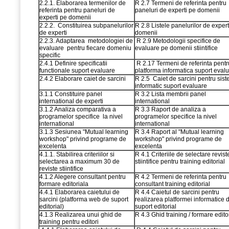
2.2.1. Elaborarea termenilor de
R 2.7 Termeni de referinta pentru
referinta pentru paneluri de
paneluri de experti pe domenii
experti pe domenii
2.2.2. Constituirea subpanelurilor
R 2.8 Listele panelurilor de expert
de experti
domenii
2.2.3. Adaptarea metodologiei de
R 2.9 Metodologii specifice de
evaluare pentru fiecare domeniu
evaluare pe domenii stiintifice
specific
2.4.1 Definire specificatii
R 2.17 Termeni de referinta pentr
functionale suport evaluare
platforma informatica suport eval
2.4.2 Elaborare caiet de sarcini
R 2.5 Caiet de sarcini pentru sis
informatic suport evaluare
3.1.1 Constituire panel
R 3.2 Lista membrii panel
international de experti
international
3.1.2 Analiza comparativa a
R 3.3 Raport de analiza a
programelor specifice la nivel
programelor specifice la nivel
international
international
3.1.3 Sesiunea "Mutual learning
R 3.4 Raport al "Mutual learning
workshop" privind programe de
workshop" privind programe de
excelenta
excelenta
4.1.1. Stabilirea criteriilor si
R 4.1 Criteriile de selectare revist
selectarea a maximum 30 de
stiintifice pentru training editorial
reviste stiintifice
4.1.2 Alegere consultant pentru
R 4.2 Termeni de referinta pentru
formare editoriala
consultant training editorial
4.4.1 Elaborarea caietului de
R 4.4 Caietul de sarcini pentru
sarcini (platforma web de suport
realizarea platformei informatice 
editorial)
suport editorial
4.1.3 Realizarea unui ghid de
R 4.3 Ghid training / formare edito
training pentru editori