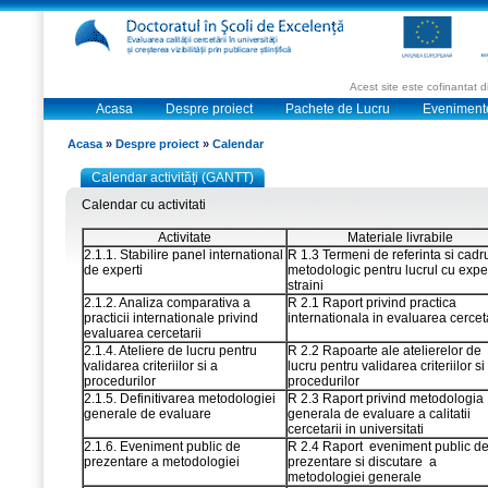
Acest site este cofinantat
Acasa
Despre proiect
Pachete de Lucru
Eveniment
Acasa
»
Despre proiect
»
Calendar
Calendar activităţi (GANTT)
Calendar cu activitati
Activitate
Materiale livrabile
2.1.1. Stabilire panel international
R 1.3 Termeni de referinta si cadr
de experti
metodologic pentru lucrul cu exper
straini
2.1.2. Analiza comparativa a
R 2.1 Raport privind practica
practicii internationale privind
internationala in evaluarea cerceta
evaluarea cercetarii
2.1.4. Ateliere de lucru pentru
R 2.2 Rapoarte ale atelierelor de
validarea criteriilor si a
lucru pentru validarea criteriilor si
procedurilor
procedurilor
2.1.5. Definitivarea metodologiei
R 2.3 Raport privind metodologia
generale de evaluare
generala de evaluare a calitatii
cercetarii in universitati
2.1.6. Eveniment public de
R 2.4 Raport eveniment public d
prezentare a metodologiei
prezentare si discutare a
metodologiei generale