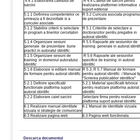
4.4.1 Elaborarea caietului de
R 4.4 Caietul de sarcini pentru
sarcini
realizarea platformei informatice
suport editorial
5.1.1 Definirea competentelor ce
R 5.2 Curicula asociata programu
urmeaza a fi dezvoltate si a
de prezentare
curiculei asociate
5.1.2 Stabilire criterii si selectare
R 5.1 Criteriile de selectare a
in program a tinerilor cercetatori
doctoranzilor pentru pregatire in
autorat stiintific
5.1.4 Organizare sesiuni
R 5.5 Rapoarte ale sesiunilor de
generale de prezentare bune
training generale in autorat stiintif
practici in autoratul stiintific
5.1.5 Organizare sesiuni de
R 5.6 Rapoarte ale sesiunilor
training in domeniul autoratului
specifice de training in autorat
stiintific
stiintific
5.1.6 Elaborare si editare manual
R 5.3, R 5.7 Manual de formare
de formare pentru autorat stiintific
pentru autorat stiintific / Manual ti
"Scrierea publicatiilor stiintifice"
5.2.1 Definire specificatii
5.2.1 Material specificatii tehnice
functionale platforma suport
pentru realizare platforma autorat
autorat stiintific
stiintific
5.2.2 Elaborare caiet sarcini
Selectare firma pentru realizare
platforma suport autorat stiintific
6.1 Realizare manual identitate
6.1 Manual de identitate vizuala
vizuala si strategie de comunicare
6.3 Realizare pagina web
6.3 Pagina web functionala
Descarca documentul