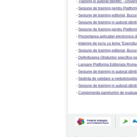
-
Training in autorat stiintific - Unive
-
Sesiune de training pentru Platform
-
Sesiune de training editorial, Bucure
-
Sesiune de training in autorat stiintif
-
Sesiune de training pentru Platform
-
Prezentarea aplicatiei electronice de
-
Intalnire de lucru cu tema "Exerciti
-
Sesiune de training editorial, Bucure
-
Definitivarea Ghidurilor specifice pent
-
Lansare Platforma Editoriala Roman
-
Sesiune de training in autorat stiint
-
Sedinta de validare a metodologiilo
-
Sesiune de training in autorat stiinti
-
Componenta panelurilor de evaluare