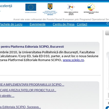
Acest site este cofinantat din Fondul Social European prin Programul Operational 
Pachete de Lucru
Evenimente
Centru de Presa
Contact
g pentru Platforma Editoriala SCIPIO, Bucuresti
mbrie 2010, la Universitatea Politehnică din Bucureşti, Facultatea
alculatoare /Corp ED, Sala ED 010, parter, a avut loc o noua Sesiune
izarea Platformei Editoriale Romane SCIPIO,
www.scipio.ro
.
 A IMPLEMENTARII PROGRAMULUI SCIPIO ...
CARE A REZULTATELOR PROIECTULUI...
tiintific ...
a Editoriala SCIPIO, Suceava...