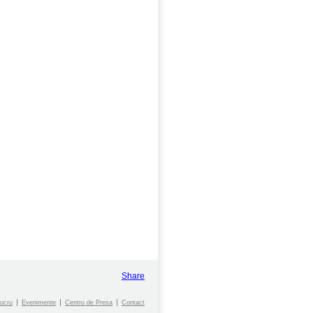
Share
ucru
Evenimente
Centru de Presa
Contact