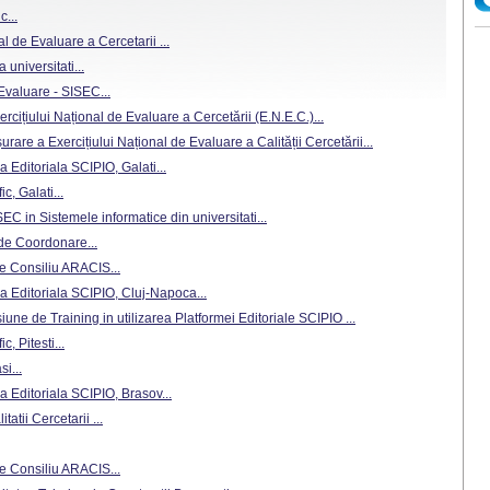
c...
al de Evaluare a Cercetarii ...
a universitati...
 Evaluare - SISEC...
cițiului Național de Evaluare a Cercetării (E.N.E.C.)...
are a Exercițiului Național de Evaluare a Calității Cercetării...
 Editoriala SCIPIO, Galati...
ic, Galati...
C in Sistemele informatice din universitati...
 de Coordonare...
de Consiliu ARACIS...
a Editoriala SCIPIO, Cluj-Napoca...
iune de Training in utilizarea Platformei Editoriale SCIPIO ...
c, Pitesti...
i...
a Editoriala SCIPIO, Brasov...
tatii Cercetarii ...
de Consiliu ARACIS...