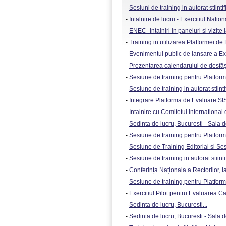
-
Sesiuni de training in autorat stiintifi
-
Intalnire de lucru - Exercitiul Nation
-
ENEC- Intalniri in paneluri si vizite l
-
Training in utilizarea Platformei de
-
Evenimentul public de lansare a Exer
-
Prezentarea calendarului de desfășur
-
Sesiune de training pentru Platforma
-
Sesiune de training in autorat stiintif
-
Integrare Platforma de Evaluare SISE
-
Intalnire cu Comitetul International
-
Sedinta de lucru, Bucuresti - Sala 
-
Sesiune de training pentru Platform
-
Sesiune de Training Editorial si Ses
-
Sesiune de training in autorat stiintifi
-
Conferința Naționala a Rectorilor, Ias
-
Sesiune de training pentru Platform
-
Exercitiul Pilot pentru Evaluarea Cali
-
Sedinta de lucru, Bucuresti...
-
Sedinta de lucru, Bucuresti - Sala 