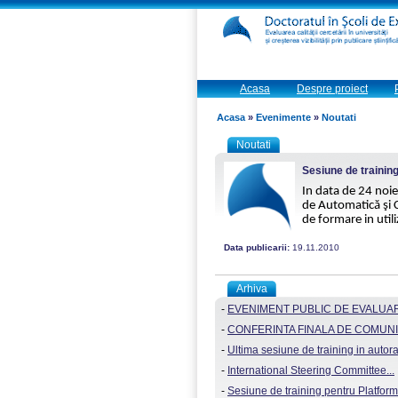
Acasa
Despre proiect
Acasa
»
Evenimente
»
Noutati
Noutati
Sesiune de trainin
In data de 24 noie
de Automatică şi C
de formare in util
Data publicarii:
19.11.2010
Arhiva
-
EVENIMENT PUBLIC DE EVALUARE
-
CONFERINTA FINALA DE COMUNI
-
Ultima sesiune de training in autorat s
-
International Steering Committee...
-
Sesiune de training pentru Platform