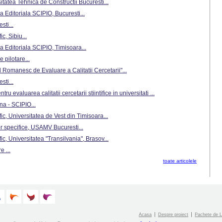
rsitatea Tehnica de Constructii Bucuresti...
a Editoriala SCIPIO, Bucuresti...
sti...
ic, Sibiu...
a Editoriala SCIPIO, Timisoara...
 pilotare...
ul Romanesc de Evaluare a Calitatii Cercetarii"...
sti...
ru evaluarea calitatii cercetarii stiintifice in universitati ...
a - SCIPIO...
ific, Universitatea de Vest din Timisoara...
r specifice, USAMV Bucuresti...
fic, Universitatea "Transilvania", Brasov...
 ...
toate articolele
Acasa
Despre proiect
Pachete de L