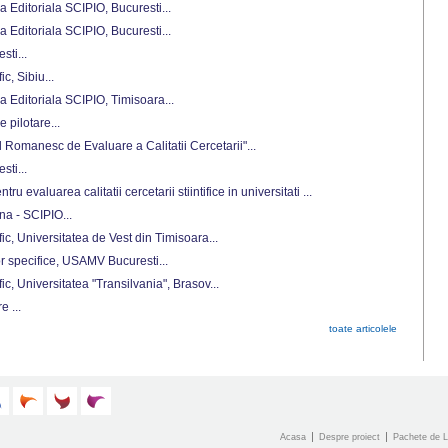
a Editoriala SCIPIO, Bucuresti...
a Editoriala SCIPIO, Bucuresti...
sti...
ic, Sibiu...
a Editoriala SCIPIO, Timisoara...
 pilotare...
ul Romanesc de Evaluare a Calitatii Cercetarii"...
sti...
ru evaluarea calitatii cercetarii stiintifice in universitati ...
a - SCIPIO...
ific, Universitatea de Vest din Timisoara...
r specifice, USAMV Bucuresti...
fic, Universitatea "Transilvania", Brasov...
 ...
toate articolele
Acasa
Despre proiect
Pachete de L