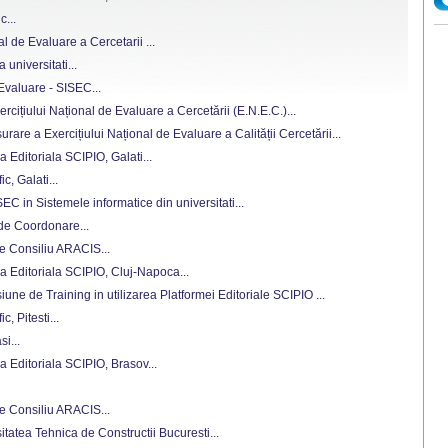
c...
al de Evaluare a Cercetarii ...
a universitati...
 Evaluare - SISEC...
cițiului Național de Evaluare a Cercetării (E.N.E.C.)...
are a Exercițiului Național de Evaluare a Calității Cercetării...
 Editoriala SCIPIO, Galati...
ic, Galati...
C in Sistemele informatice din universitati...
 de Coordonare...
de Consiliu ARACIS...
a Editoriala SCIPIO, Cluj-Napoca...
iune de Training in utilizarea Platformei Editoriale SCIPIO ...
c, Pitesti...
i...
a Editoriala SCIPIO, Brasov...
de Consiliu ARACIS...
rsitatea Tehnica de Constructii Bucuresti...