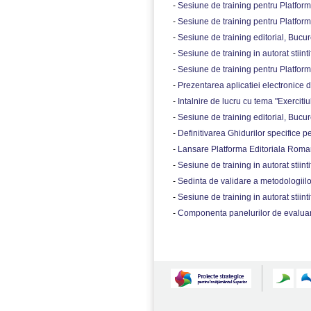
-
Sesiune de training pentru Platform
-
Sesiune de training pentru Platform
-
Sesiune de training editorial, Bucure
-
Sesiune de training in autorat stiintif
-
Sesiune de training pentru Platform
-
Prezentarea aplicatiei electronice de
-
Intalnire de lucru cu tema "Exerciti
-
Sesiune de training editorial, Bucure
-
Definitivarea Ghidurilor specifice pent
-
Lansare Platforma Editoriala Roman
-
Sesiune de training in autorat stiint
-
Sedinta de validare a metodologiilo
-
Sesiune de training in autorat stiinti
-
Componenta panelurilor de evaluare