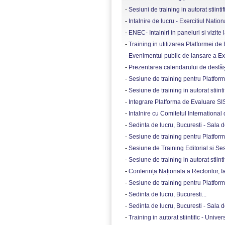
-
Sesiuni de training in autorat stiintifi
-
Intalnire de lucru - Exercitiul Nation
-
ENEC- Intalniri in paneluri si vizite l
-
Training in utilizarea Platformei de
-
Evenimentul public de lansare a Exer
-
Prezentarea calendarului de desfășur
-
Sesiune de training pentru Platforma
-
Sesiune de training in autorat stiintif
-
Integrare Platforma de Evaluare SISE
-
Intalnire cu Comitetul International
-
Sedinta de lucru, Bucuresti - Sala 
-
Sesiune de training pentru Platform
-
Sesiune de Training Editorial si Ses
-
Sesiune de training in autorat stiintifi
-
Conferința Naționala a Rectorilor, Ias
-
Sesiune de training pentru Platform
-
Sedinta de lucru, Bucuresti...
-
Sedinta de lucru, Bucuresti - Sala 
-
Training in autorat stiintific - Unive