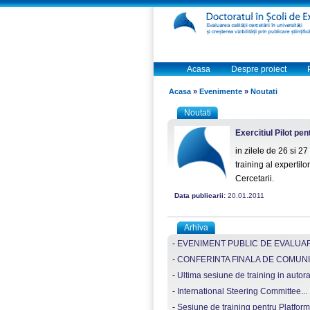
Acasa
Despre proiect
Acasa
»
Evenimente
»
Noutati
Noutati
Exercitiul Pilot pen
in zilele de 26 si 2
training al expertilo
Cercetarii.
Data publicarii:
20.01.2011
Arhiva
-
EVENIMENT PUBLIC DE EVALUARE
-
CONFERINTA FINALA DE COMUNI
-
Ultima sesiune de training in autorat s
-
International Steering Committee...
-
Sesiune de training pentru Platform