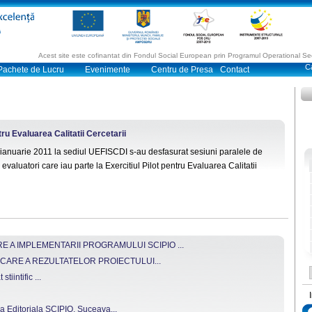
Acest site este cofinantat din Fondul Social European prin Programul Operational 
Pachete de Lucru
Evenimente
Centru de Presa
Contact
tru Evaluarea Calitatii Cercetarii
7 ianuarie 2011 la sediul UEFISCDI s-au desfasurat sesiuni paralele de
r evaluatori care iau parte la Exercitiul Pilot pentru Evaluarea Calitatii
 A IMPLEMENTARII PROGRAMULUI SCIPIO ...
CARE A REZULTATELOR PROIECTULUI...
tiintific ...
a Editoriala SCIPIO, Suceava...