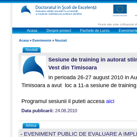
Acest site este cofinantat
Acasa
Despre proiect
Pachete de Lucru
Eveniment
Acasa
»
Evenimente
»
Noutati
Noutati
Sesiune de training in autorat stii
Vest din Timisoara
In perioada 26-27 august 2010 in Aul
Timisoara a avut loc a 11-a sesiune de training in
Programul sesiunii il puteti accesa
aici
Data publicarii:
24.08.2010
Arhiva
-
EVENIMENT PUBLIC DE EVALUARE A IMP