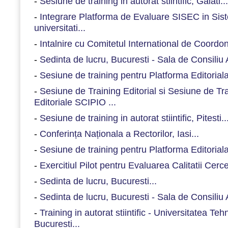
-
Sesiune de training in autorat stiintific, Galati...
-
Integrare Platforma de Evaluare SISEC in Sist
universitati...
-
Intalnire cu Comitetul International de Coordon
-
Sedinta de lucru, Bucuresti - Sala de Consiliu
-
Sesiune de training pentru Platforma Editorial
-
Sesiune de Training Editorial si Sesiune de Trai
Editoriale SCIPIO ...
-
Sesiune de training in autorat stiintific, Pitesti..
-
Conferința Naționala a Rectorilor, Iasi...
-
Sesiune de training pentru Platforma Editorial
-
Exercitiul Pilot pentru Evaluarea Calitatii Cercet
-
Sedinta de lucru, Bucuresti...
-
Sedinta de lucru, Bucuresti - Sala de Consiliu
-
Training in autorat stiintific - Universitatea Te
Bucuresti...