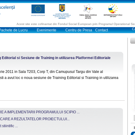
Acest site este cofinantat din Fondul Social European prin Programul Operational 
Pachete de Lucru
Evenimente
Centru de Presa
Contact
Editorial si Sesiune de Training in utilizarea Platformei Editoriale
arie 2011 in Sala T203, Corp T, din Camupusul Targu din Vale al
esti a avut loc o noua sesiune de Training Editorial si Training in utilizarea
 A IMPLEMENTARII PROGRAMULUI SCIPIO ...
CARE A REZULTATELOR PROIECTULUI...
tiintific ...