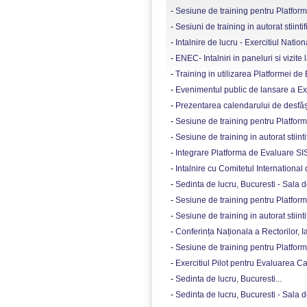
-
Sesiune de training pentru Platform
-
Sesiuni de training in autorat stiintifi
-
Intalnire de lucru - Exercitiul Nation
-
ENEC- Intalniri in paneluri si vizite l
-
Training in utilizarea Platformei de
-
Evenimentul public de lansare a Exer
-
Prezentarea calendarului de desfășur
-
Sesiune de training pentru Platforma
-
Sesiune de training in autorat stiintif
-
Integrare Platforma de Evaluare SISE
-
Intalnire cu Comitetul International
-
Sedinta de lucru, Bucuresti - Sala 
-
Sesiune de training pentru Platform
-
Sesiune de training in autorat stiintifi
-
Conferința Naționala a Rectorilor, Ias
-
Sesiune de training pentru Platform
-
Exercitiul Pilot pentru Evaluarea Cali
-
Sedinta de lucru, Bucuresti...
-
Sedinta de lucru, Bucuresti - Sala 