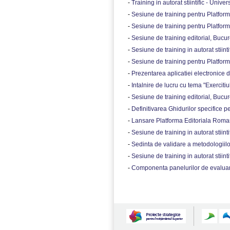
-
Training in autorat stiintific - Unive
-
Sesiune de training pentru Platform
-
Sesiune de training pentru Platform
-
Sesiune de training editorial, Bucure
-
Sesiune de training in autorat stiintif
-
Sesiune de training pentru Platform
-
Prezentarea aplicatiei electronice de
-
Intalnire de lucru cu tema "Exerciti
-
Sesiune de training editorial, Bucure
-
Definitivarea Ghidurilor specifice pent
-
Lansare Platforma Editoriala Roman
-
Sesiune de training in autorat stiint
-
Sedinta de validare a metodologiilo
-
Sesiune de training in autorat stiinti
-
Componenta panelurilor de evaluare