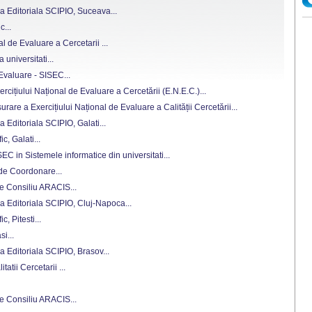
a Editoriala SCIPIO, Suceava...
c...
al de Evaluare a Cercetarii ...
a universitati...
 Evaluare - SISEC...
cițiului Național de Evaluare a Cercetării (E.N.E.C.)...
are a Exercițiului Național de Evaluare a Calității Cercetării...
 Editoriala SCIPIO, Galati...
ic, Galati...
C in Sistemele informatice din universitati...
 de Coordonare...
de Consiliu ARACIS...
a Editoriala SCIPIO, Cluj-Napoca...
c, Pitesti...
i...
a Editoriala SCIPIO, Brasov...
tatii Cercetarii ...
de Consiliu ARACIS...