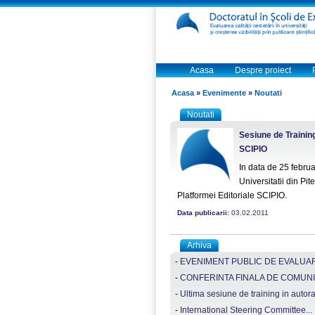
Acasa
Despre proiect
Acasa
»
Evenimente
»
Noutati
Noutati
Sesiune de Training 
SCIPIO
In data de 25 febru
Universitatii din Pit
Platformei Editoriale SCIPIO.
Data publicarii:
03.02.2011
Arhiva
-
EVENIMENT PUBLIC DE EVALUARE
-
CONFERINTA FINALA DE COMUNI
-
Ultima sesiune de training in autorat s
-
International Steering Committee...