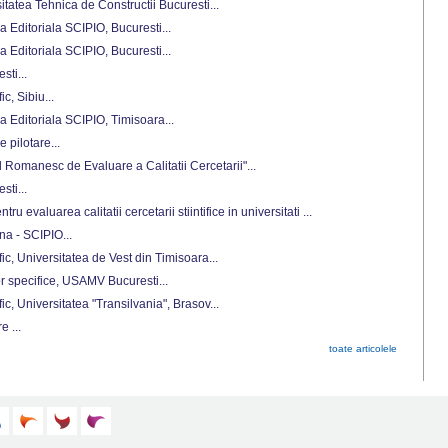
rsitatea Tehnica de Constructii Bucuresti...
a Editoriala SCIPIO, Bucuresti...
a Editoriala SCIPIO, Bucuresti...
sti...
ic, Sibiu...
a Editoriala SCIPIO, Timisoara...
 pilotare...
ul Romanesc de Evaluare a Calitatii Cercetarii"...
sti...
ru evaluarea calitatii cercetarii stiintifice in universitati ...
a - SCIPIO...
ific, Universitatea de Vest din Timisoara...
r specifice, USAMV Bucuresti...
fic, Universitatea "Transilvania", Brasov...
 ...
toate articolele