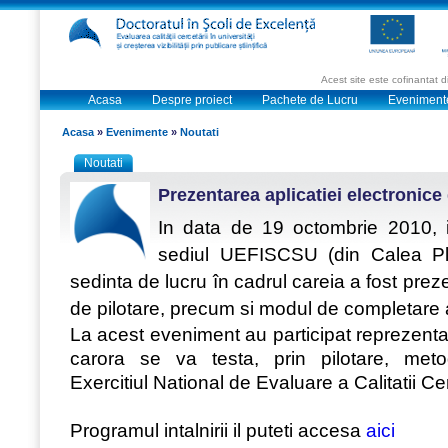
Acest site este cofinantat
Acasa
Despre proiect
Pachete de Lucru
Eveniment
Acasa
»
Evenimente
»
Noutati
Noutati
Prezentarea aplicatiei electronice 
In data de 19 octombrie 2010, 
sediul UEFISCSU (din Calea Ple
sedinta de lucru în cadrul careia a fost prez
de pilotare, precum si modul de completare 
La acest eveniment au participat reprezentant
carora se va testa, prin pilotare, meto
Exercitiul National de Evaluare a Calitatii Ce
Programul intalnirii il puteti accesa
aici