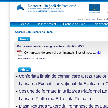
Acest site este cofinantat
Acasa
Despre proiect
Pachete de Lucru
Eveniment
Acasa
»
Comunicate de Presa
Presa
Prima sesiune de training in autorat stiintific WP5
Comunicatul de presa al evenimentului il puteti accesa
aici
Data publicarii:
23.06.2009
Arhiva
-
Conferinta finala de comunicare a rezultatelor p
-
Lansarea Exercițiului Național de Evaluare a Ce
-
Sesiune de formare în utilizarea Platformei E
-
Lansare Platforma Editoriala Romana ...
-
Masa Rotunda "Exercitiul romanesc de evaluare a 