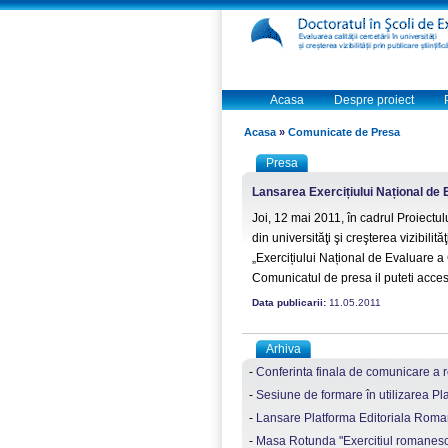
Acasa
Despre proiect
Acasa
»
Comunicate de Presa
Presa
Lansarea Exercițiului Național de 
Joi, 12 mai 2011, în cadrul Proiectulu
din universităţi şi creşterea vizibilit
„Exercițiului Național de Evaluare a 
Comunicatul de presa il puteti acce
Data publicarii:
11.05.2011
Arhiva
-
Conferinta finala de comunicare a re
-
Sesiune de formare în utilizarea Pl
-
Lansare Platforma Editoriala Roman
-
Masa Rotunda "Exercitiul romanesc de