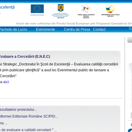
Acest site este cofinantat din Fondul Social European prin Programul Operational 
Pachete de Lucru
Evenimente
Centru de Presa
Contact
Evaluare a Cercetării (E.N.E.C)
i Strategic „Doctoratul în Şcoli de Excelenţă – Evaluarea calităţii cercetării
ăţii prin publicare ştiinţifică” a avut loc Evenimentul public de lansare a
Cercetării”.
sa
aici
.
zultatelor proiectului...
atformei Editoriale Române SCIPIO...
a ...
 evaluare a calitatii cercetarii " ...