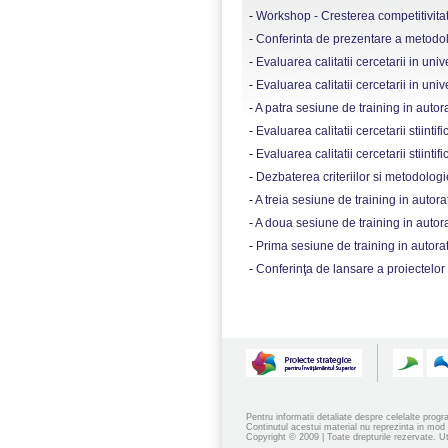
-
Workshop - Cresterea competitivitatii 
-
Conferinta de prezentare a metodologie
-
Evaluarea calitatii cercetarii in univer
-
Evaluarea calitatii cercetarii in univer
-
A patra sesiune de training in autorat 
-
Evaluarea calitatii cercetarii stiintifi
-
Evaluarea calitatii cercetarii stiintifi
-
Dezbaterea criteriilor si metodologiei
-
A treia sesiune de training in autorat s
-
A doua sesiune de training in autorat
-
Prima sesiune de training in autorat 
-
Conferinţa de lansare a proiectelor
Pentru informatii detaliate despre celelalte pro
Continutul acestui material nu reprezinta in mod 
Copyright © 2009 | Toate drepturile rezervate. Ut