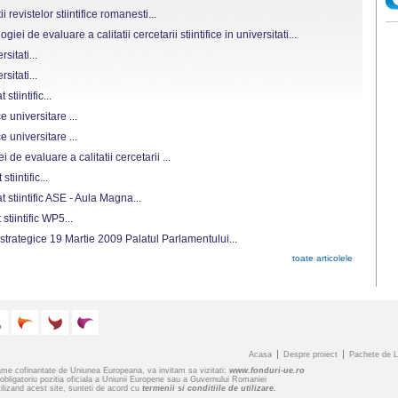
revistelor stiintifice romanesti...
i de evaluare a calitatii cercetarii stiintifice in universitati...
sitati...
sitati...
stiintific...
ce universitare ...
ce universitare ...
 de evaluare a calitatii cercetarii ...
tiintific...
 stiintific ASE - Aula Magna...
stiintific WP5...
 strategice 19 Martie 2009 Palatul Parlamentului...
toate articolele
Acasa
Despre proiect
Pachete de L
grame cofinantate de Uniunea Europeana, va invitam sa vizitati:
www.fonduri-ue.ro
obligatoriu pozitia oficiala a Uniunii Europene sau a Guvernului Romaniei
ilizand acest site, sunteti de acord cu
termenii si conditiile de utilizare.