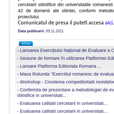
cercetarii stiintifice din universitatile romanest
42 de domenii ale stiintei, conform metodol
proiectului.
Comunicatul de presa il puteti accesa
aici
Data publicarii:
09.11.2011
Arhiva
-
Lansarea Exercițiului Național de Evaluare a Ce
-
Sesiune de formare în utilizarea Platformei E
-
Lansare Platforma Editoriala Romana ...
-
Masa Rotunda "Exercitiul romanesc de evaluare a 
-
Workshop - Cresterea competitivitatii revistelor 
-
Conferinta de prezentare a metodologiei de eval
stiintifice in universitati...
-
Evaluarea calitatii cercetarii in universitati...
-
Evaluarea calitatii cercetarii in universitati...