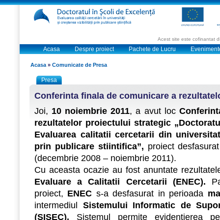
Acest site este cofinantat
Acasa
Despre proiect
Pachete de Lucru
Eveniment
Acasa
»
Comunicate de Presa
Presa
Conferinta finala de comunicare a rezultatel
Joi,
10 noiembrie 2011
, a avut loc
C
onferin
rezultatelor proiectului strategic „Doctorat
Evaluarea calitatii cercetarii din universitati
prin publicare stiintifica”,
proiect
desfasurat
(decembrie 2008 – noiembrie 2011).
Cu aceasta ocazie au fost anuntate rezultate
Evaluare a Calitatii Cercetarii (ENEC).
P
proiect,
ENEC
s-a desfasurat in perioada
ma
intermediul
S
istemului Informatic de Supor
(SISEC).
Sistemul
permite evidentierea pe