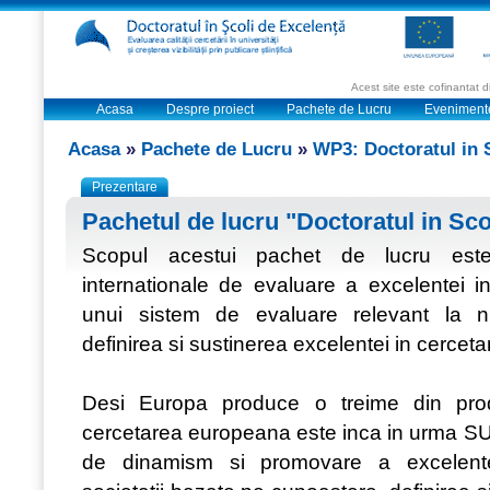
Acest site este cofinantat
Acasa
Despre proiect
Pachete de Lucru
Eveniment
Acasa
»
Pachete de Lucru
»
WP3: Doctoratul in 
Prezentare
Pachetul de lucru "Doctoratul in Sco
Scopul acestui pachet de lucru este 
internationale de evaluare a excelentei i
unui sistem de evaluare relevant la niv
definirea si sustinerea excelentei in cerce
Desi Europa produce o treime din produc
cercetarea europeana este inca in urma SUA
de dinamism si promovare a excelentei