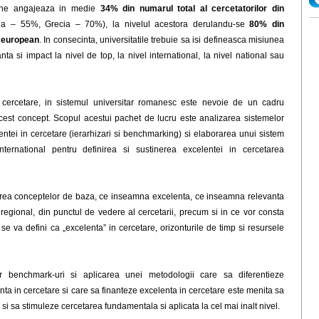
pene angajeaza in medie
34% din numarul total al cercetatorilor din
 – 55%, Grecia – 70%), la nivelul acestora derulandu-se
80% din
l european
. In consecinta, universitatile trebuie sa isi defineasca misiunea
nta si impact la nivel de top, la nivel international, la nivel national sau
cercetare, in sistemul universitar romanesc este nevoie de un cadru
est concept. Scopul acestui pachet de lucru este analizarea sistemelor
entei in cercetare (ierarhizari si benchmarking) si elaborarea unui sistem
ternational pentru definirea si sustinerea excelentei in cercetarea
inirea conceptelor de baza, ce inseamna excelenta, ce inseamna relevanta
u regional, din punctul de vedere al cercetarii, precum si in ce vor consta
se va defini ca „excelenta” in cercetare, orizonturile de timp si resursele
 benchmark-uri si aplicarea unei metodologii care sa diferentieze
anta in cercetare si care sa finanteze excelenta in cercetare este menita sa
i si sa stimuleze cercetarea fundamentala si aplicata la cel mai inalt nivel.