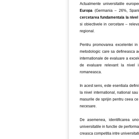
Actualmente universitatile euro
Europa
(Germania – 26%, Spania
cercetarea fundamentala la nive
si obiectivele in cercetare – releva
regional.
Pentru promovarea excelentei in 
metodologic care sa defineasca ac
internationale de evaluare a excel
de evaluare relevant la nivel in
romaneasca.
In acest sens, este esentiala def
la nivel international, national sa
masurile de sprijin pentru ceea ce 
necesare.
De asemenea, identificarea unor
universitatile in functie de perform
creasca competitia intre universitat