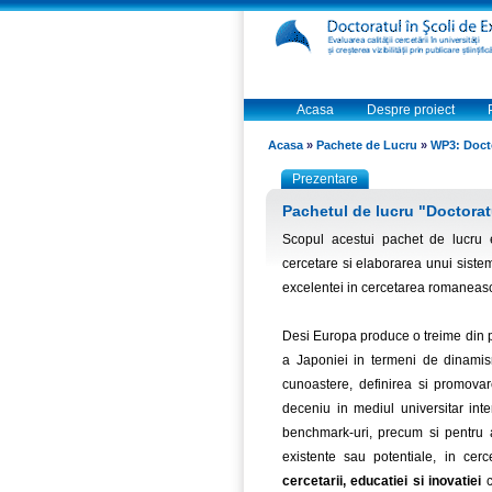
Acasa
Despre proiect
Acasa
»
Pachete de Lucru
»
WP3: Docto
Prezentare
Pachetul de lucru "Doctorat
Scopul acestui pachet de lucru e
cercetare si elaborarea unui sistem
excelentei in cercetarea romaneas
Desi Europa produce o treime din pr
a Japoniei in termeni de dinamism
cunoastere, definirea si promovar
deceniu in mediul universitar inte
benchmark-uri, precum si pentru a
existente sau potentiale, in cerc
cercetarii, educatiei si inovatiei
c