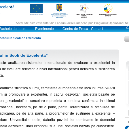
Acest site este cofinantat din Fondul Social European prin Programul Operational 
Pachete de Lucru
Evenimente
Centru de Presa
Contact
ratul in Scoli de Excelenta
ul in Scoli de Excelenta"
ste analizarea sistemelor internationale de evaluare a excelentei in
 de evaluare relevant la nivel international pentru definirea si sustinerea
ca.
oductia stiintifica a lumii, cercetarea europeana este inca in urma SUA si
 si promovare a excelentei. In cadrul dezvoltarii societatii bazate pe
ea „excelentei” in cercetare reprezinta o tendinta confirmata in ultimul
rnational, necesara, pe de o parte, pentru ierarhizarea si stabilirea de
plicarea, pe de alta parte, a programelor de sustinere a excelentei –
etare. Universitatile detin, datorita pozitiei lor dominante in domeniul
heia dezvoltarii unei economii si a unei societati bazata pe cunoastere.