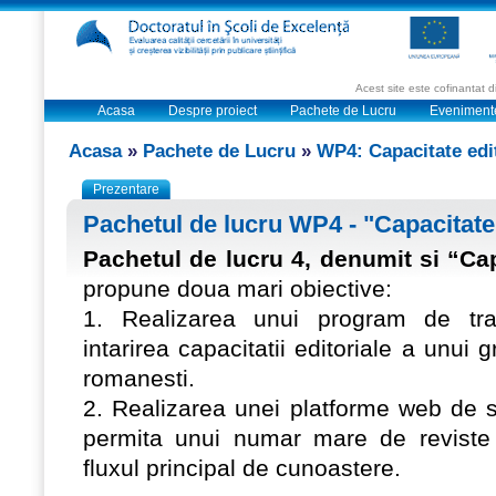
Acest site este cofinantat
Acasa
Despre proiect
Pachete de Lucru
Eveniment
Acasa
»
Pachete de Lucru
»
WP4: Capacitate edi
Prezentare
Pachetul de lucru WP4 - "Capacitate 
Pachetul de lucru 4, denumit si “Cap
propune doua mari obiective:
1. Realizarea unui program de trai
intarirea capacitatii editoriale a unui 
romanesti.
2. Realizarea unei platforme web de s
permita unui numar mare de reviste 
fluxul principal de cunoastere.