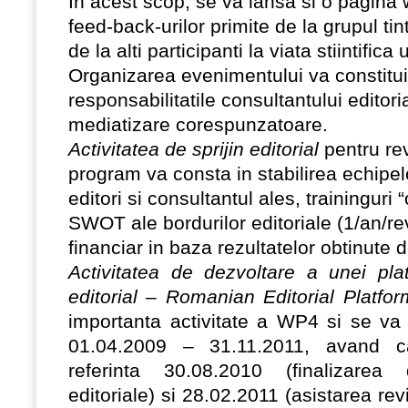
In acest scop, se va lansa si o pagina 
feed-back-urilor primite de la grupul tint
de la alti participanti la viata stiintifica
Organizarea evenimentului va constit
responsabilitatile consultantului editori
mediatizare corespunzatoare.
Activitatea de sprijin editorial
pentru rev
program va consta in stabilirea echipel
editori si consultantul ales, traininguri 
SWOT ale bordurilor editoriale (1/an/revi
financiar in baza rezultatelor obtinute d
Activitatea de dezvoltare a unei pl
editorial
–
Romanian Editorial Platfor
importanta activitate a WP4 si se va
01.04.2009 – 31.11.2011, avand c
referinta 30.08.2010 (finalizarea d
editoriale) si 28.02.2011 (asistarea revi