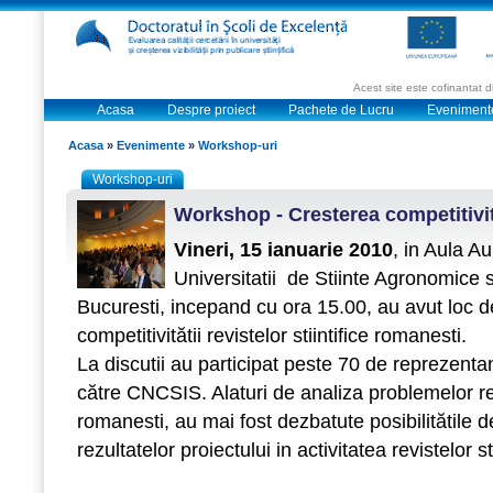
Acest site este cofinantat
Acasa
Despre proiect
Pachete de Lucru
Eveniment
Acasa
»
Evenimente
»
Workshop-uri
Workshop-uri
Workshop - Cresterea competitivitat
Vineri, 15 ianuarie 2010
, in Aula A
Universitatii de Stiinte Agronomice 
Bucuresti, incepand cu ora 15.00, au avut loc d
competitivitătii revistelor stiintifice romanesti.
La discutii au participat peste 70 de reprezentan
către CNCSIS. Alaturi de analiza problemelor real
romanesti, au mai fost dezbatute posibilitătile d
rezultatelor proiectului in activitatea revistelor sti