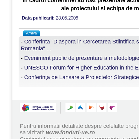
În cadrul conferintei au fost prezentate activ
ale proiectului si echipa de
Data publicarii:
28.05.2009
Arhiva
-
Conferinta "Diaspora in Cercetarea Stiintifica 
Romania" ...
-
Eveniment public de prezentare a metodologiei
-
UNESCO Forum for Higher Education in the E
-
Conferinţa de Lansare a Proiectelor Strategice 
Pentru informatii detaliate despre celelalte pr
sa vizitati:
www.fonduri-ue.ro