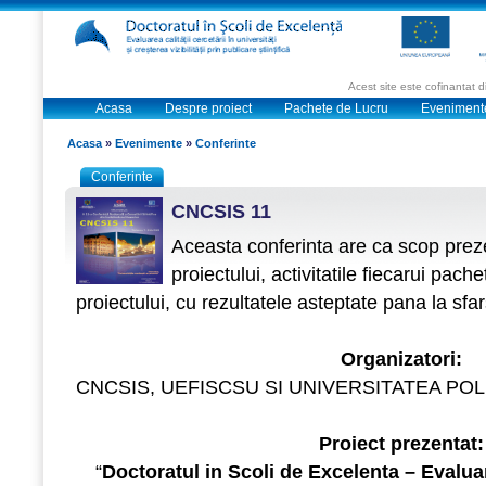
Acest site este cofinantat
Acasa
Despre proiect
Pachete de Lucru
Eveniment
Acasa
»
Evenimente
»
Conferinte
Conferinte
CNCSIS 11
Aceasta conferinta are ca scop preze
proiectului, activitatile fiecarui pach
proiectului, cu rezultatele asteptate pana la sfar
Organizatori:
CNCSIS, UEFISCSU SI UNIVERSITATEA POL
Proiect prezentat:
“
Doctoratul in Scoli de Excelenta – Evaluare